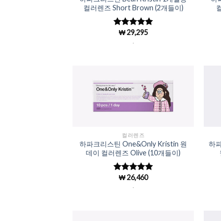
컬러렌즈 Short Brown (2개들이)
컬
₩
29,295
5 중에서
4.98
로 평
.
가됨
Add to
Wishlist
컬러렌즈
하파크리스틴 One&Only Kristin 원
하파
데이 컬러렌즈 Olive (10개들이)
₩
26,460
5 중에서
4.98
로 평
.
가됨