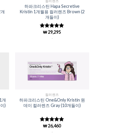
컬러렌즈
하파크리스틴 Hapa Secretive
2개
Kristin 1개월용 컬러렌즈 Brown (2
개들이)
₩
29,295
5 중에서
4.98
로 평
.
가됨
to
Add to
ist
Wishlist
컬러렌즈
 1개
하파크리스틴 One&Only Kristin 원
이)
데이 컬러렌즈 Gray (10개들이)
₩
26,460
5 중에서
4.98
로 평
.