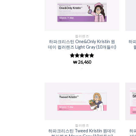
Add to
Wishlist
컬러렌즈
하파크리스틴 One&Only Kristin 원
하파
데이 컬러렌즈 Light Gray (10개들이)
₩
26,460
5 중에서
4.98
로 평
.
가됨
Add to
Wishlist
컬러렌즈
하파크리스틴 Tweed Kristin 원데이
하파