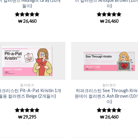
 컬러렌즈 Midnight Gray (10개
이 컬러렌즈 Antique Brown (1
들이)
이)
₩
26,460
₩
26,460
5 중에서
5 중에서
4.98
로 평
4.98
로 평
.
.
가됨
가됨
Add to
Add 
Wishlist
Wishl
컬러렌즈
컬러렌즈
크리스틴 Pit-A-Pat Kristin 1개
하파크리스틴 See Through Krist
월용 컬러렌즈 Beige (2개들이)
원데이 컬러렌즈 Ash Brown (1
이)
₩
29,295
₩
26,460
5 중에서
5 중에서
4.98
로 평
4.98
로 평
.
.
가됨
가됨