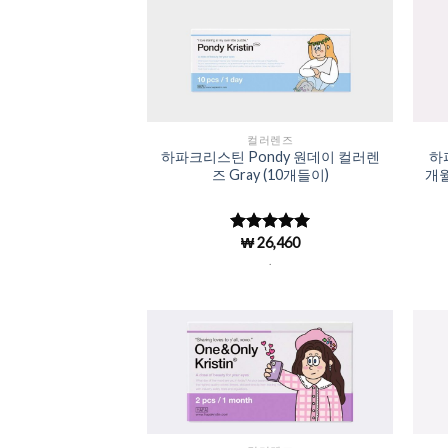
Add to
Wishlist
컬러렌즈
하파크리스틴 Pondy 원데이 컬러렌
하파
즈 Gray (10개들이)
개월
₩
26,460
5 중에서
4.98
로 평
.
가됨
Add to
Wishlist