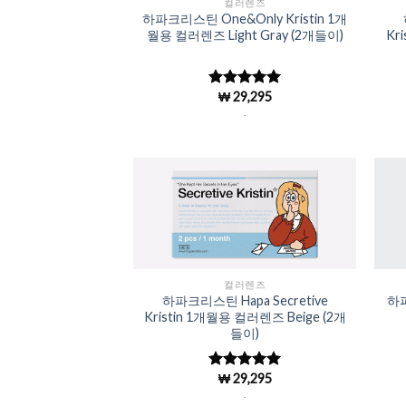
컬러렌즈
하파크리스틴 One&Only Kristin 1개
월용 컬러렌즈 Light Gray (2개들이)
Kr
₩
29,295
5 중에서
4.98
로 평
.
가됨
Add to
Wishlist
컬러렌즈
하파크리스틴 Hapa Secretive
하파
Kristin 1개월용 컬러렌즈 Beige (2개
들이)
₩
29,295
5 중에서
4.98
로 평
.