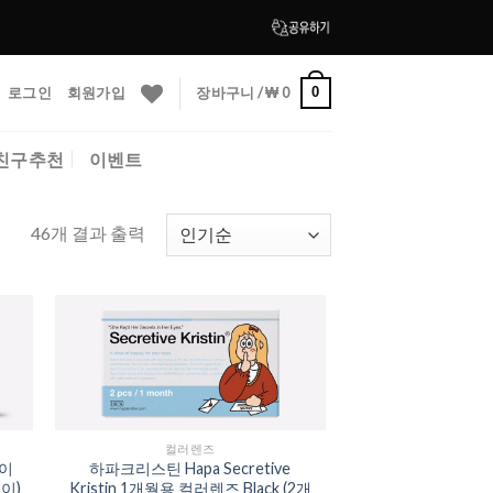
로그인
회원가입
장바구니 /
₩
0
0
친구추천
이벤트
46개 결과 출력
to
Add to
ist
Wishlist
컬러렌즈
데이
하파크리스틴 Hapa Secretive
들이)
Kristin 1개월용 컬러렌즈 Black (2개