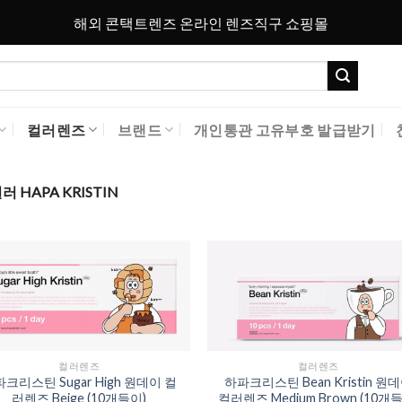
해외 콘택트렌즈 온라인 렌즈직구 쇼핑몰
컬러렌즈
브랜드
개인통관 고유부호 발급받기
HAPA KRISTIN
Add to
Add 
Wishlist
Wishl
컬러렌즈
컬러렌즈
크리스틴 Sugar High 원데이 컬
하파크리스틴 Bean Kristin 원
러렌즈 Beige (10개들이)
컬러렌즈 Medium Brown (10개