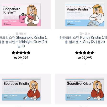
Add to
Add 
Wishlist
Wishl
컬러렌즈
컬러렌즈
크리스틴 Shopaholic Kristin 1
하파크리스틴 Pondy Kristin 1
용 컬러렌즈 Midnight Gray (2개
용 컬러렌즈 Gray (2개들이)
들이)
₩
29,295
₩
29,295
5 중에서
5 중에서
4.98
로 평
4.98
로 평
.
.
가됨
가됨
Add to
Add 
Wishlist
Wishl