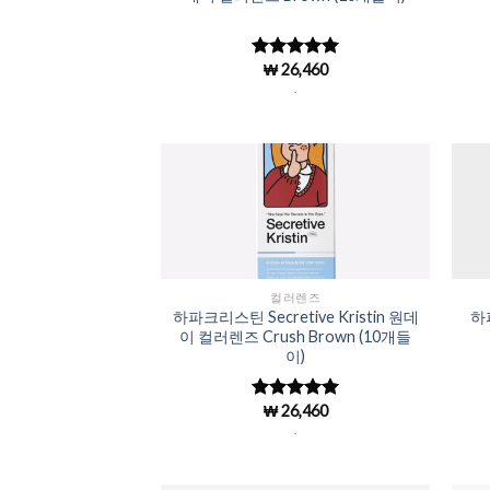
₩
26,460
5 중에서
4.98
로 평
.
가됨
Add to
Wishlist
컬러렌즈
하파크리스틴 Secretive Kristin 원데
하
이 컬러렌즈 Crush Brown (10개들
이)
₩
26,460
5 중에서
4.98
로 평
.
가됨