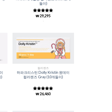
들이)
₩
29,295
5 중에서
4.98
로 평
.
가됨
to
Add to
ist
Wishlist
컬러렌즈
데이
하파크리스틴 Dolly Kristin 원데이
)
컬러렌즈 Gray (10개들이)
₩
26,460
5 중에서
4.98
로 평
.
가됨