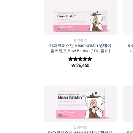
Add to
Wishlist
컬러렌즈
하파크리스틴 Bean Kristin 원데이
하파
컬러렌즈 Raw Brown (10개들이)
개
₩
26,460
5 중에서
4.98
로 평
.
가됨
Add to
Wishlist
컬러렌즈
하파크리스틴 Bean Kristin 1개월용
하파