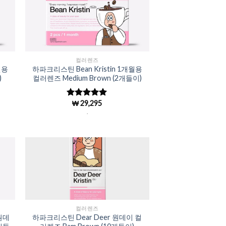
to
Add to
ist
Wishlist
컬러렌즈
월용
하파크리스틴 Bean Kristin 1개월용
)
컬러렌즈 Medium Brown (2개들이)
₩
29,295
5 중에서
4.98
로 평
.
가됨
to
Add to
ist
Wishlist
컬러렌즈
 원데
하파크리스틴 Dear Deer 원데이 컬