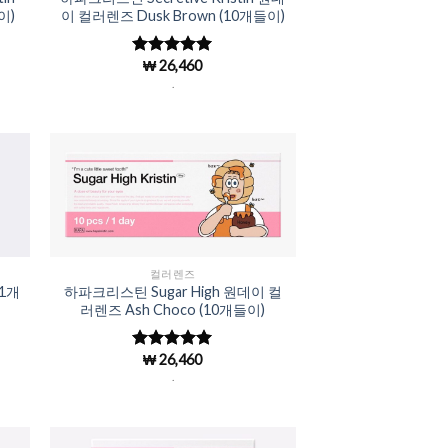
이)
이 컬러렌즈 Dusk Brown (10개들이)
₩
26,460
5 중에서
4.98
로 평
.
가됨
to
Add to
ist
Wishlist
컬러렌즈
 1개
하파크리스틴 Sugar High 원데이 컬
)
러렌즈 Ash Choco (10개들이)
₩
26,460
5 중에서
4.98
로 평
.
가됨