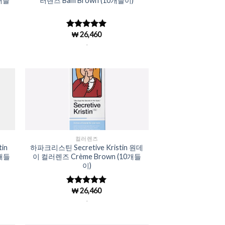
0개들
러렌즈 Bam Brown (10개들이)
₩
26,460
5 중에서
4.98
로 평
.
가됨
to
Add to
ist
Wishlist
컬러렌즈
in
하파크리스틴 Secretive Kristin 원데
0개들
이 컬러렌즈 Crème Brown (10개들
이)
₩
26,460
5 중에서
4.98
로 평
.
가됨