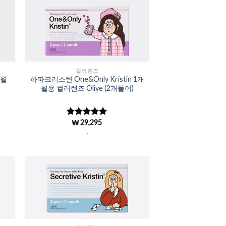
to
Add to
ist
Wishlist
컬러렌즈
개월
하파크리스틴 One&Only Kristin 1개
월용 컬러렌즈 Olive (2개들이)
₩
29,295
5 중에서
4.98
로 평
.
가됨
to
Add to
ist
Wishlist