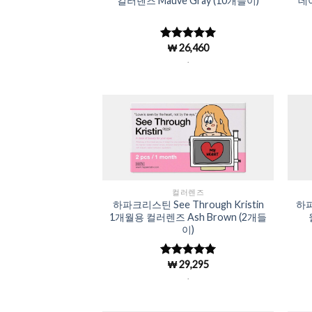
컬러렌즈 Mauve Gray (10개들이)
데이
₩
26,460
5 중에서
4.98
로 평
.
가됨
Add to
Wishlist
컬러렌즈
하파크리스틴 See Through Kristin
하파
1개월용 컬러렌즈 Ash Brown (2개들
이)
₩
29,295
5 중에서
4.98
로 평
.
가됨