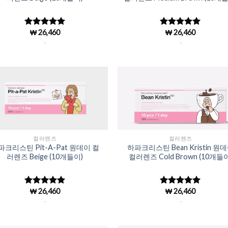
₩
26,460
₩
26,460
5 중에서
5 중에서
4.98
로 평
4.98
로 평
.
.
가됨
가됨
Add to
Add 
Wishlist
Wishl
컬러렌즈
컬러렌즈
파크리스틴 Pit-A-Pat 원데이 컬
하파크리스틴 Bean Kristin 원
러렌즈 Beige (10개들이)
컬러렌즈 Cold Brown (10개들이
₩
26,460
₩
26,460
5 중에서
5 중에서
4.98
로 평
4.98
로 평
.
.
가됨
가됨