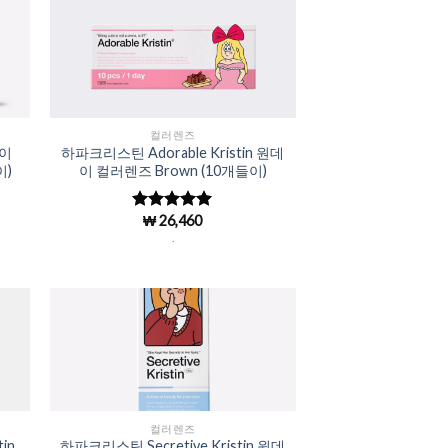
to
Add to
ist
Wishlist
컬러렌즈
데이
하파크리스틴 Adorable Kristin 원데
이)
이 컬러렌즈 Brown (10개들이)
₩
26,460
5 중에서
4.98
로 평
.
가됨
to
Add to
ist
Wishlist
컬러렌즈
in
하파크리스틴 Secretive Kristin 원데