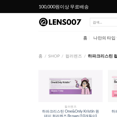
Skip
100,000원이상 무료배송
to
content
검
색:
홈
나만의 타입
홈
/
SHOP
/
컬러렌즈
/
하파크리스틴 컬러 
Add to
Wishlist
컬러렌즈
하파크리스틴 One&Only Kristin 원
하파
데이 컬러렌즈 Brown (10개들이)