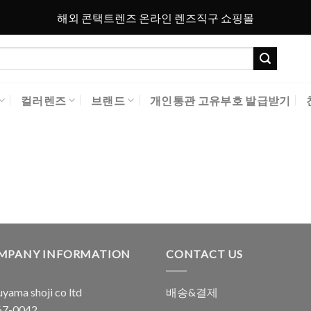
해외 콘택트렌즈 온라인 렌즈직구 쇼핑몰
컬러렌즈
브랜드
개인통관 고유부호 발급받기
MPANY INFORMATION
CONTACT US
yama shoji co ltd
배송&결제
7-0042