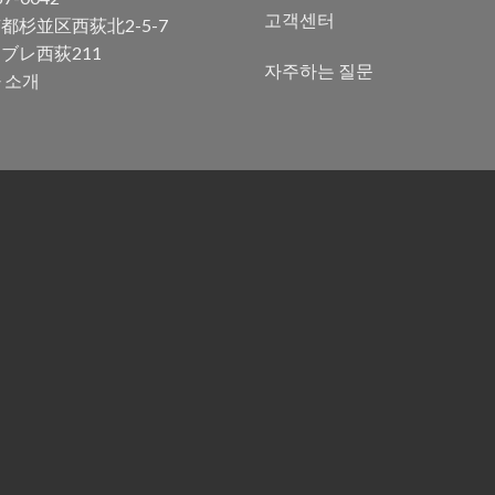
고객센터
都杉並区西荻北2-5-7
ブレ西荻211
자주하는 질문
 소개