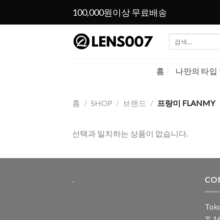
Skip
100,000원이상 무료배송
to
content
검
색:
홈
나만의 타입
홈
/
SHOP
/
브랜드
/
프랑미 FLANMY
선택과 일치하는 상품이 없습니다.
.
CO
Toku
〒16