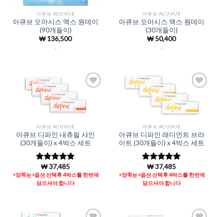
아큐브 ACUVUE
아큐브 ACUVUE
아큐브 오아시스 맥스 원데이
아큐브 오아시스 맥스 원데이
(90개들이)
(30개들이)
₩
136,500
₩
50,400
.
.
Add to
Add to
Wishlist
Wishlist
아큐브 ACUVUE
아큐브 ACUVUE
아큐브 디파인 내츄럴 샤인
아큐브 디파인 래디언트 브라
(30개들이) x 4박스 세트
이트 (30개들이) x 4박스 세트
₩
37,485
₩
37,485
5 중에서
5 중에서
4.98
로 평
4.97
로 평
<양쪽눈>옵션 선택후 4박스를 한번에
<양쪽눈>옵션 선택후 4박스를 한번에
가됨
가됨
담으셔야 합니다
담으셔야 합니다