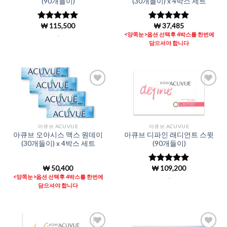
(90개들이)
(30개들이) x 4박스 세트
₩
115,500
₩
37,485
5 중에서
5 중에서
4.99
로 평
4.98
로 평
.
<양쪽눈>옵션 선택후 4박스를 한번에
가됨
가됨
담으셔야 합니다
Add to
Add to
Wishlist
Wishlist
아큐브 ACUVUE
아큐브 ACUVUE
아큐브 오아시스 맥스 원데이
아큐브 디파인 래디언트 스윗
(30개들이) x 4박스 세트
(90개들이)
₩
50,400
₩
109,200
5 중에서
4.98
로 평
<양쪽눈>옵션 선택후 4박스를 한번에
.
가됨
담으셔야 합니다