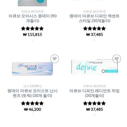
아큐브 ACUVUE
아큐브 ACUVUE
아큐브 오아시스 원데이 (90
원데이 아큐브 디파인 액센트
개들이)
스타일 (30개들이)
₩
115,815
₩
37,485
5 중에서
5 중에서
4.98
로 평
4.98
로 평
.
.
가됨
가됨
Add to
Add to
Wishlist
Wishlist
난시 [TORIC]
아큐브 ACUVUE
원데이 아큐브 모이스트 난시
아큐브 디파인 래디언트 차밍
렌즈 (토릭) (30개 들이)
(30개들이)
₩
46,200
₩
37,485
5 중에서
5 중에서
4.98
로 평
4.98
로 평
.
.
가됨
가됨