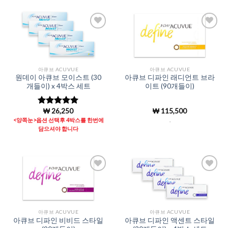
Add to
Add to
Wishlist
Wishlist
아큐브 ACUVUE
아큐브 ACUVUE
원데이 아큐브 모이스트 (30
아큐브 디파인 래디언트 브라
개들이) x 4박스 세트
이트 (90개들이)
₩
26,250
₩
115,500
5 중에서
4.96
로 평
<양쪽눈>옵션 선택후 4박스를 한번에
.
가됨
담으셔야 합니다
Add to
Add to
Wishlist
Wishlist
아큐브 ACUVUE
아큐브 ACUVUE
아큐브 디파인 비비드 스타일
아큐브 디파인 액센트 스타일