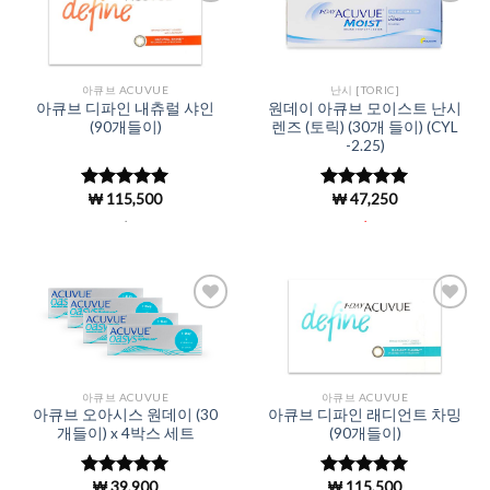
Add to
Add to
Wishlist
Wishlist
아큐브 ACUVUE
난시 [TORIC]
아큐브 디파인 내츄럴 샤인
원데이 아큐브 모이스트 난시
(90개들이)
렌즈 (토릭) (30개 들이) (CYL
-2.25)
₩
115,500
₩
47,250
5 중에서
5 중에서
5
4.98
로 평
로 평가됨
.
.
가됨
Add to
Add to
Wishlist
Wishlist
아큐브 ACUVUE
아큐브 ACUVUE
아큐브 오아시스 원데이 (30
아큐브 디파인 래디언트 차밍
개들이) x 4박스 세트
(90개들이)
₩
39,900
₩
115,500
5 중에서
5 중에서