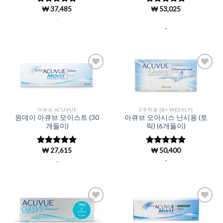
₩
37,485
₩
53,025
5 중에서
5 중에서
4.98
로 평
4.98
로 평
.
가됨
가됨
.
Add to
Add to
Wishlist
Wishlist
아큐브 ACUVUE
2주착용 [BI-WEEKLY]
원데이 아큐브 모이스트 (30
아큐브 오아시스 난시용 (토
개들이)
릭) (6개들이)
₩
27,615
₩
50,400
5 중에서
5 중에서
4.96
로 평
4.95
로 평
.
.
가됨
가됨
Add to
Add to
Wishlist
Wishlist