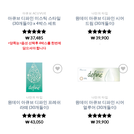
아큐브 ACUVUE
나만의 타입
아큐브 디파인 미스틱 스타일
원데이 아큐브 디파인 시어
(30개들이) x 4박스 세트
드림 (30개들이)
₩
37,485
₩
39,900
5 중에서
5 중에서
4.98
로 평
4.96
로 평
<양쪽눈>옵션 선택후 4박스를 한번에
.
가됨
가됨
담으셔야 합니다
Add to
Add to
Wishlist
Wishlist
나만의 타입
나만의 타입
원데이 아큐브 디파인 프레쉬
원데이 아큐브 디파인 시어
라떼 (30개들이)
얼루어 (30개들이)
₩
43,050
₩
39,900
5 중에서
5 중에서
4.96
로 평
4.96
로 평
.
.
가됨
가됨