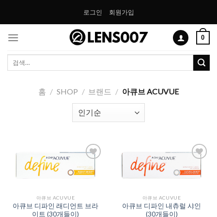
Skip
로그인
회원가입
to
content
0
검
색:
홈
/
SHOP
/
브랜드
/
아큐브 ACUVUE
Add to
Add to
Wishlist
Wishlist
아큐브 ACUVUE
아큐브 ACUVUE
아큐브 디파인 래디언트 브라
아큐브 디파인 내츄럴 샤인
이트 (30개들이)
(30개들이)