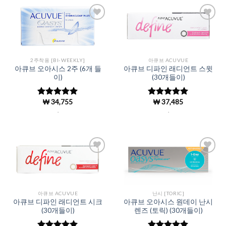
Add to
Add to
Wishlist
Wishlist
2주착용 [BI-WEEKLY]
아큐브 ACUVUE
아큐브 오아시스 2주 (6개 들
아큐브 디파인 래디언트 스윗
이)
(30개들이)
₩
34,755
₩
37,485
5 중에서
5 중에서
4.98
로 평
4.98
로 평
.
.
가됨
가됨
Add to
Add to
Wishlist
Wishlist
아큐브 ACUVUE
난시 [TORIC]
아큐브 디파인 래디언트 시크
아큐브 오아시스 원데이 난시
(30개들이)
렌즈 (토릭) (30개들이)