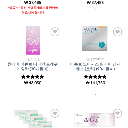
₩
37,485
₩
37,485
5 중에서
5 중에서
4.98
로 평
4.98
로 평
<양쪽눈>옵션 선택후 4박스를 한번에
.
가됨
가됨
담으셔야 합니다
Add to
Add to
Wishlist
Wishlist
나만의 타입
난시 [TORIC]
원데이 아큐브 디파인 프레쉬
아큐브 오아시스 원데이 난시
라일락 (30개들이)
렌즈 (토릭) (90개들이)
₩
43,050
₩
141,750
5 중에서
5 중에서
4.96
로 평
4.98
로 평
.
가됨
가됨
.
Add to
Add to
Wishlist
Wishlist