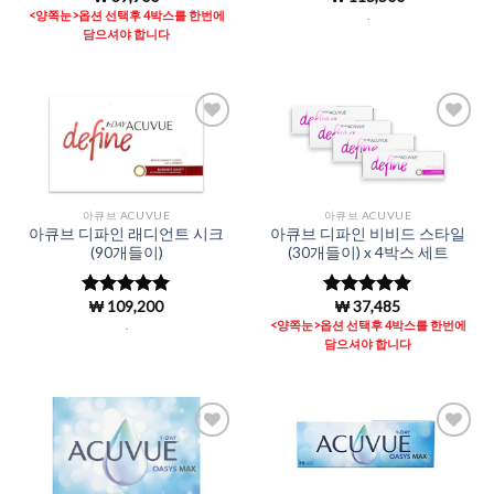
4.96
로 평
4.98
로 평
<양쪽눈>옵션 선택후 4박스를 한번에
.
가됨
가됨
담으셔야 합니다
Add to
Add to
Wishlist
Wishlist
아큐브 ACUVUE
아큐브 ACUVUE
아큐브 디파인 래디언트 시크
아큐브 디파인 비비드 스타일
(90개들이)
(30개들이) x 4박스 세트
₩
109,200
₩
37,485
5 중에서
5 중에서
4.98
로 평
4.99
로 평
.
<양쪽눈>옵션 선택후 4박스를 한번에
가됨
가됨
담으셔야 합니다
Add to
Add to
Wishlist
Wishlist