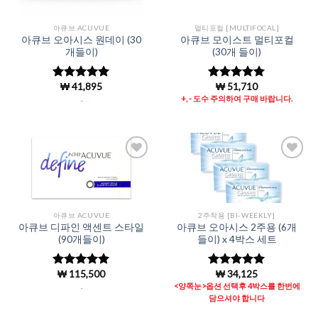
아큐브 ACUVUE
멀티포컬 [MULTIFOCAL]
아큐브 오아시스 원데이 (30
아큐브 모이스트 멀티포컬
개들이)
(30개 들이)
₩
41,895
₩
51,710
5 중에서
5 중에서
4.96
로 평
4.99
로 평
.
+, - 도수 주의하여 구매 바랍니다.
가됨
가됨
Add to
Add to
Wishlist
Wishlist
아큐브 ACUVUE
2주착용 [BI-WEEKLY]
아큐브 디파인 액센트 스타일
아큐브 오아시스 2주용 (6개
(90개들이)
들이) x 4박스 세트
₩
115,500
₩
34,125
5 중에서
5 중에서
4.98
로 평
4.98
로 평
.
<양쪽눈>옵션 선택후 4박스를 한번에
가됨
가됨
담으셔야 합니다